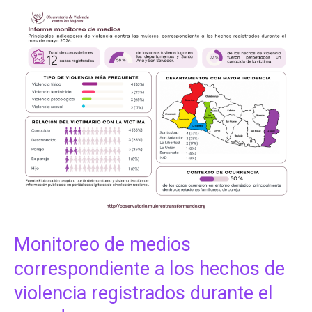
Monitoreo
de
medios
correspondiente
a
los
hechos
de
violencia
registrados
durante
el
mes
de
mayo
Monitoreo de medios
correspondiente a los hechos de
violencia registrados durante el