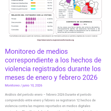
hechos
de
violencia
registrados
durante
los
meses
de
enero
Monitoreo de medios
y
correspondiente a los hechos de
febrero
2026
violencia registrados durante los
meses de enero y febrero 2026
Monitoreo
/
junio 10, 2026
Análisis del período enero – febrero 2026 Durante el período
comprendido entre enero y febrero se registraron 12 hechos de
violencia contra las mujeres reportados en medios digitales