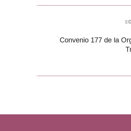
C
Convenio 177 de la Org
T