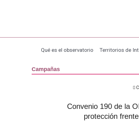
Ir
al
contenido
Qué es el observatorio
Territorios de In
Campañas
C
Convenio 190 de la O
protección frente