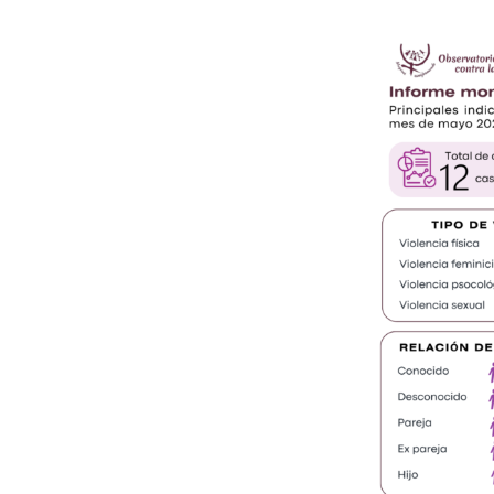
Monitoreo
de
medios
correspondiente
a
los
hechos
de
violencia
registrados
durante
el
mes
de
mayo