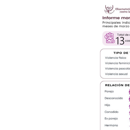
Monitoreo
de
medios
correspondiente
a
los
hechos
de
violencia
registrados
durante
los
meses
de
marzo
–
abril