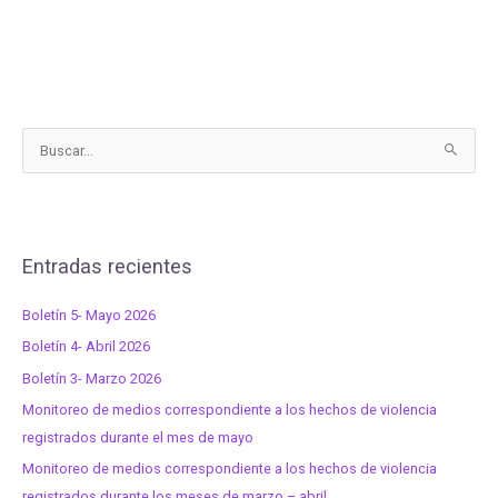
B
u
s
c
Entradas recientes
a
r
Boletín 5- Mayo 2026
p
Boletín 4- Abril 2026
o
r
Boletín 3- Marzo 2026
:
Monitoreo de medios correspondiente a los hechos de violencia
registrados durante el mes de mayo
Monitoreo de medios correspondiente a los hechos de violencia
registrados durante los meses de marzo – abril